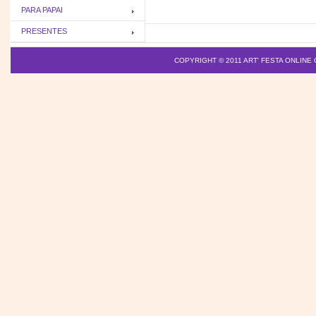
PARA PAPAI
PRESENTES
COPYRIGHT © 2011
ART' FESTA ONLINE