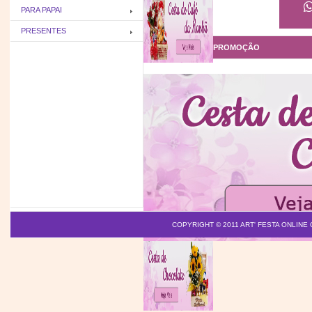
PARA PAPAI
PRESENTES
PRODUTOS
EM PROMOÇÃO
Cesta com chocolate e girassóis
Bu
R$ 175,00
Cesta de Cerveja e Aperitivo
R$ 170,00
COPYRIGHT © 2011
ART' FESTA ONLINE