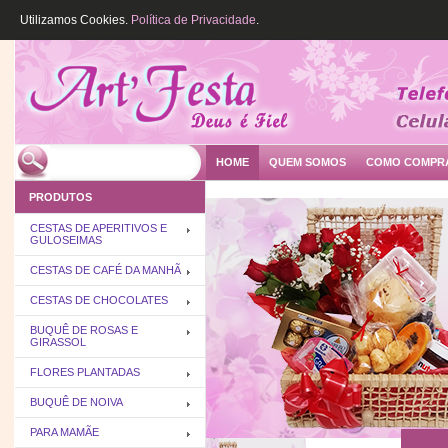
Utilizamos Cookies.
Política de Privacidade
.
HOME
QUEM SOMOS
COMO COMPR
PRODUTOS
CESTAS DE APERITIVOS E
GULOSEIMAS
CESTAS DE CAFÉ DA MANHÃ
CESTAS DE CHOCOLATES
BUQUÊ DE ROSAS E
GIRASSOL
FLORES PLANTADAS
BUQUÊ DE NOIVA
PARA MAMÃE