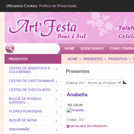
Utilizamos Cookies.
Política de Privacidade
.
HOME
QUEM SOMOS
COMO COMPR
PRODUTOS
HOME
PRESENTES
PRODUTOS
CESTAS DE APERITIVOS E
Presentes
GULOSEIMAS
CESTAS DE CAFÉ DA MANHÃ
Ordenar Por:
CESTAS DE CHOCOLATES
Anabella
BUQUÊ DE ROSAS E
GIRASSOL
R$ 120,00
FLORES PLANTADAS
Código: 222
BUQUÊ DE NOIVA
DETALHES DO PRODUTO...
PARA MAMÃE