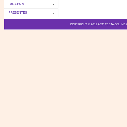
PARA PAPAI
PRESENTES
COPYRIGHT © 2011
ART' FESTA ONLINE