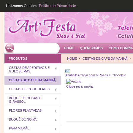
Utilizamos Cookies.
Política de Privacidade
.
HOME
QUEM SOMOS
COMO COMPR
PRODUTOS
HOME
CESTAS DE CAFÉ DA MANHÃ
CESTAS DE APERITIVOS E
GULOSEIMAS
Anabella
Arranjo com 6 Rosas e Chocolate
CESTAS DE CAFÉ DA MANHÃ
Clique para ampliar
CESTAS DE CHOCOLATES
BUQUÊ DE ROSAS E
GIRASSOL
FLORES PLANTADAS
BUQUÊ DE NOIVA
PARA MAMÃE