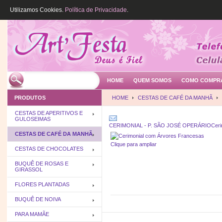
Utilizamos Cookies.
Política de Privacidade
.
HOME
QUEM SOMOS
COMO COMPR
PRODUTOS
HOME
CESTAS DE CAFÉ DA MANHÃ
CESTAS DE APERITIVOS E
GULOSEIMAS
CERIMONIAL - P. SÃO JOSÉ OPERÁRIO
Ceri
CESTAS DE CAFÉ DA MANHÃ
Clique para ampliar
CESTAS DE CHOCOLATES
BUQUÊ DE ROSAS E
GIRASSOL
FLORES PLANTADAS
BUQUÊ DE NOIVA
PARA MAMÃE