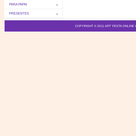
PARA PAPAI
PRESENTES
COPYRIGHT © 2011
ART' FESTA ONLINE