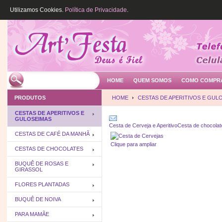
Utilizamos Cookies.
Política de Privacidade
.
HOME
QUEM SOMOS
COMO COMPR
PRODUTOS
HOME
CESTAS DE APERITIVOS E GUL
CESTAS DE APERITIVOS E
GULOSEIMAS
Cesta de Cerveja e Aperitivo
Cesta de chocolat
CESTAS DE CAFÉ DA MANHÃ
Clique para ampliar
CESTAS DE CHOCOLATES
BUQUÊ DE ROSAS E
GIRASSOL
FLORES PLANTADAS
BUQUÊ DE NOIVA
PARA MAMÃE