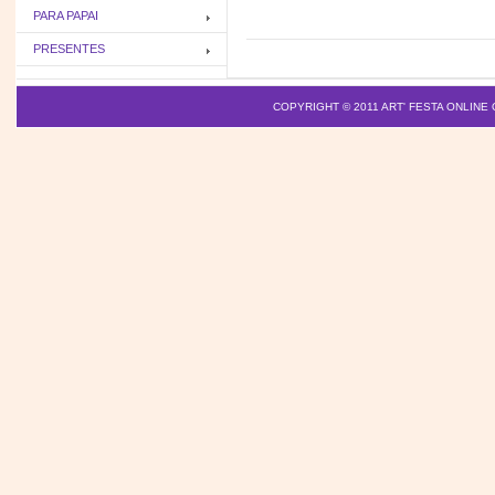
PARA PAPAI
PRESENTES
COPYRIGHT © 2011
ART' FESTA ONLINE