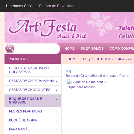
Utilizamos Cookies.
Política de Privacidade
.
HOME
QUEM SOMOS
COMO COMPR
PRODUTOS
HOME
BUQUÊ DE ROSAS E GIRASSOL
CESTAS DE APERITIVOS E
GULOSEIMAS
Buque de Girassol
Buquê de rosas e Ferrero
CESTAS DE CAFÉ DA MANHÃ
Clique para ampliar
CESTAS DE CHOCOLATES
BUQUÊ DE ROSAS E
GIRASSOL
FLORES PLANTADAS
BUQUÊ DE NOIVA
PARA MAMÃE