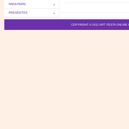
PARA PAPAI
PRESENTES
COPYRIGHT © 2011
ART' FESTA ONLINE